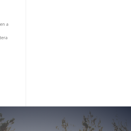
 en a
tera