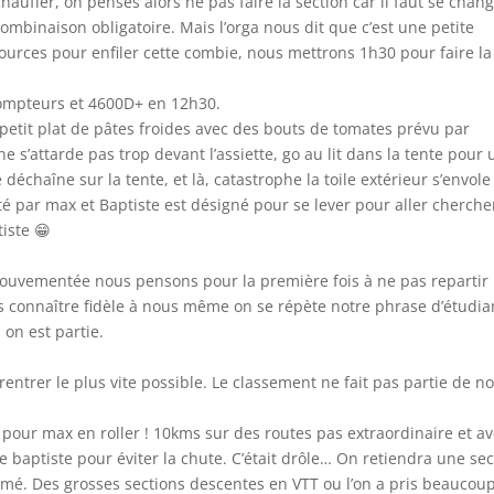
auffer, on penses alors ne pas faire la section car il faut se chan
combinaison obligatoire. Mais l’orga nous dit que c’est une petite
ources pour enfiler cette combie, nous mettrons 1h30 pour faire la
compteurs et 4600D+ en 12h30.
etit plat de pâtes froides avec des bouts de tomates prévu par
 s’attarde pas trop devant l’assiette, go au lit dans la tente pour
déchaîne sur la tente, et là, catastrophe la toile extérieur s’envole
é par max et Baptiste est désigné pour se lever pour aller cherche
tiste 😁
 mouvementée nous pensons pour la première fois à ne pas repartir
s connaître fidèle à nous même on se répète notre phrase d’étudia
 on est partie.
e rentrer le plus vite possible. Le classement ne fait pas partie de n
pour max en roller ! 10kms sur des routes pas extraordinaire et a
de baptiste pour éviter la chute. C’était drôle… On retiendra une se
mé. Des grosses sections descentes en VTT ou l’on a pris beaucou