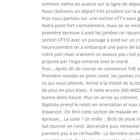
sommes même en avance sur la ligne de dépar
Nous réalisons un départ très prudent sur la pre
Puis nous partons sur une section VTT’o sans g
Notre point fort normalement, mais on se rend
première épreuve à pied les jambes ne réponde
section VTT’O avec un passage à pied sur un c
heureusement on a embarqué une paire de bâto
notre part mais vraiment on avance pas c’est p
proposé par l’orga remonte bien le moral.
Puis… Après 6h de course on commence THE sec
Première montée en plein soleil, les jambes n’
ce qui nous attends. Arrivé à la moitié de la 
de plus en plus blanc. Il reste encore 300-400
bonne demi-heure. Plus on arrive au sommet, pl
Baptiste prend le relais en orientation et ma
d’avancer. On finit cette section de malade e
épreuve… La suite ? Un enfer : 3h30 de pluie n
fait tourner en rond, descendre puis remonte
parvient pas à se réchauffer. La dernière sec