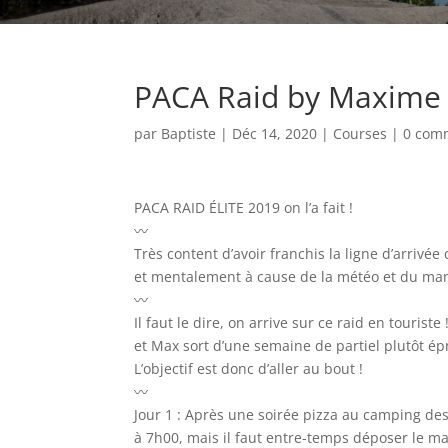
PACA Raid by Maxime 
par
Baptiste
|
Déc 14, 2020
|
Courses
|
0 com
PACA RAID ÉLITE 2019 on l’a fait !
〰️
Très content d’avoir franchis la ligne d’arrivé
et mentalement à cause de la météo et du man
〰️
Il faut le dire, on arrive sur ce raid en touri
et Max sort d’une semaine de partiel plutôt é
L’objectif est donc d’aller au bout !
〰️
Jour 1 : Après une soirée pizza au camping des
à 7h00, mais il faut entre-temps déposer le ma