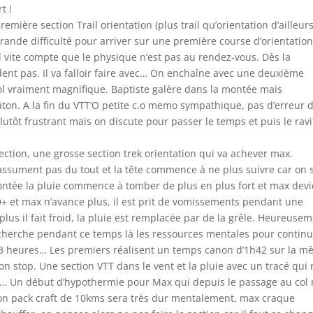
t !
mière section Trail orientation (plus trail qu’orientation d’ailleur
rande difficulté pour arriver sur une première course d’orientation
 vite compte que le physique n’est pas au rendez-vous. Dès la
nt pas. Il va falloir faire avec… On enchaîne avec une deuxième
ol vraiment magnifique. Baptiste galère dans la montée mais
n. A la fin du VTT’O petite c.o memo sympathique, pas d’erreur 
lutôt frustrant mais on discute pour passer le temps et puis le ravi
tion, une grosse section trek orientation qui va achever max.
assument pas du tout et la tête commence à ne plus suivre car on s
montée la pluie commence à tomber de plus en plus fort et max dev
D+ et max n’avance plus, il est prit de vomissements pendant une
us il fait froid, la pluie est remplacée par de la grêle. Heureusem
x cherche pendant ce temps là les ressources mentales pour contin
n 3 heures… Les premiers réalisent un temps canon d’1h42 sur la 
on stop. Une section VTT dans le vent et la pluie avec un tracé qui
r… Un début d’hypothermie pour Max qui depuis le passage au col
tion pack craft de 10kms sera très dur mentalement, max craque