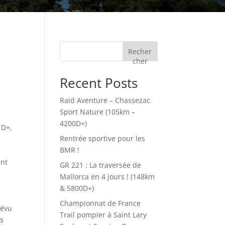
Recher
cher
Recent Posts
Raid Aventure – Chassezac
Sport Nature (105km –
4200D+)
 D+,
Rentrée sportive pour les
BMR !
ent
GR 221 : La traversée de
Mallorca en 4 jours ! (148km
& 5800D+)
Championnat de France
révu
Trail pompier à Saint Lary
us