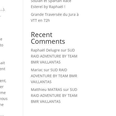
Soulan et Spartan Race
Esterel by Raphaël !
s…).
Grande Traversée du Jura à
.
VTT en 72h
Recent
de
Comments
to
Raphaël Delugre
sur
SUD
RAID ADVENTURE BY TEAM
BMR VAILLANTAS
ait
ient
Mariac
sur
SUD RAID
ADVENTURE BY TEAM BMR
ent,
VAILLANTAS
uer
Matthieu MATRAS
sur
SUD
même
RAID ADVENTURE BY TEAM
 nous
BMR VAILLANTAS
 ne