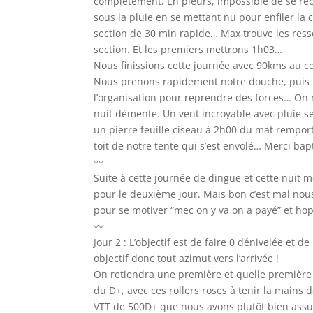
complètement. En pleurs, impossible de se réch
sous la pluie en se mettant nu pour enfiler la 
section de 30 min rapide… Max trouve les ress
section. Et les premiers mettrons 1h03…
Nous finissions cette journée avec 90kms au 
Nous prenons rapidement notre douche, puis p
l’organisation pour reprendre des forces… On ne
nuit démente. Un vent incroyable avec pluie se 
un pierre feuille ciseau à 2h00 du mat remport
toit de notre tente qui s’est envolé… Merci bap
〰️
Suite à cette journée de dingue et cette nuit
pour le deuxième jour. Mais bon c’est mal nou
pour se motiver “mec on y va on a payé” et hop
〰️
Jour 2 : L’objectif est de faire 0 dénivelée et d
objectif donc tout azimut vers l’arrivée !
On retiendra une première et quelle première 
du D+, avec ces rollers roses à tenir la mains 
VTT de 500D+ que nous avons plutôt bien assu