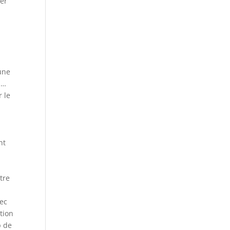
ger
 une
 …
r le
nt
otre
vec
ction
p de