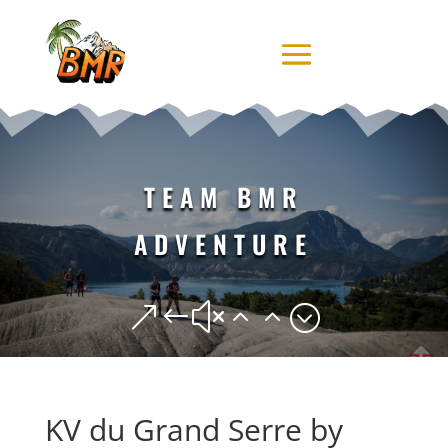
TEAM BMR
ADVENTURE
&#x22;
KV du Grand Serre by