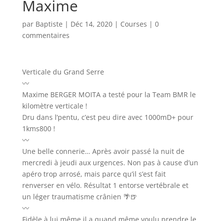
Maxime
par
Baptiste
|
Déc 14, 2020
|
Courses
|
0
commentaires
Verticale du Grand Serre
〰️
Maxime BERGER MOITA a testé pour la Team BMR le
kilomètre verticale !
Dru dans l’pentu, c’est peu dire avec 1000mD+ pour
1kms800 !
〰️
Une belle connerie… Après avoir passé la nuit de
mercredi à jeudi aux urgences. Non pas à cause d’un
apéro trop arrosé, mais parce qu’il s’est fait
renverser en vélo. Résultat 1 entorse vertébrale et
un léger traumatisme crânien 🌴🍺
〰️
Fidèle à lui même il a quand même voulu prendre le