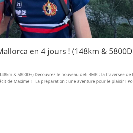
Mallorca en 4 jours ! (148km & 5800D
 (148km & 5800D+) Découvrez le nouveau défi BMR : la traversée de l’
récit de Maxime ! La préparation : une aventure pour le plaisir ! P